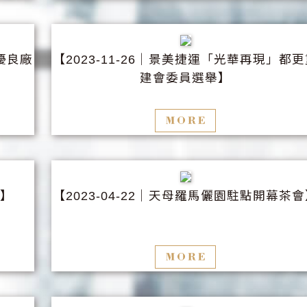
優良廠
【
│景美捷運「光華再現」都更
2023-11-26
建會委員選舉】
會】
【
│天母羅馬儷園駐點開幕茶會
2023-04-22