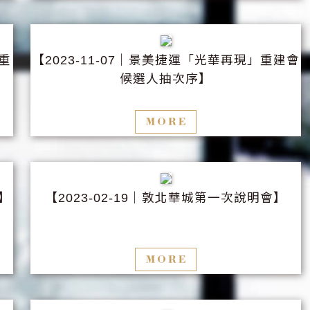
重
【
│景美捷運「光華再現」重建會
2023-11-07
候選人抽次序】
】
【
│敦北華城第一次說明會】
2023-02-19